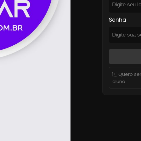
Senha
Quero se
aluno