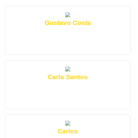
Gustavo Costa
"Estou adorando o curso de Frentista, aprendendo
muito recomendo para todos que querem ter
sucesso top!!!"
Carla Santos
"Amando tudo isso, recomendo para todos que
querem sucesso profissional um dos melhores
cursos!"
Carlos