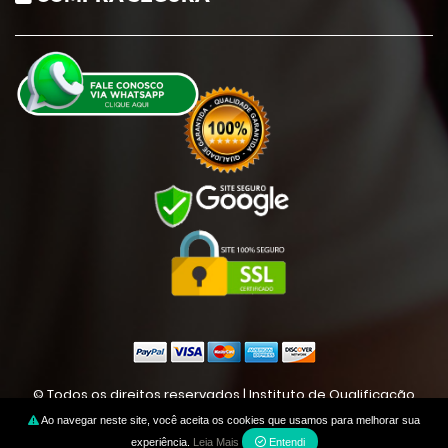
© Todos os direitos reservados | Instituto de Qualificação
Profissional Grapiunense - IMG Cursos | CNPJ: 05507255000169
Ao navegar neste site, você aceita os cookies que usamos para melhorar sua
experiência.
Leia Mais
Entendi